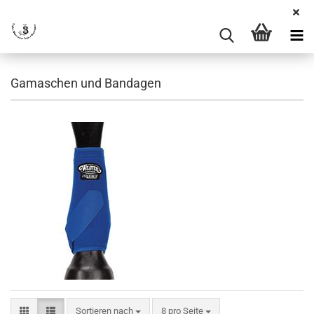
Gamaschen und Bandagen
Sortieren nach
pro Seite
Sortieren nach
8 pro Seite