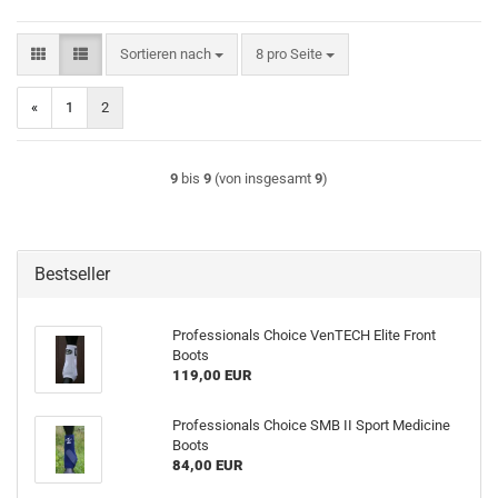
Sortieren nach
pro Seite
Sortieren nach
8 pro Seite
«
1
2
9
bis
9
(von insgesamt
9
)
Bestseller
Professionals Choice VenTECH Elite Front
Boots
119,00 EUR
Professionals Choice SMB II Sport Medicine
Boots
84,00 EUR