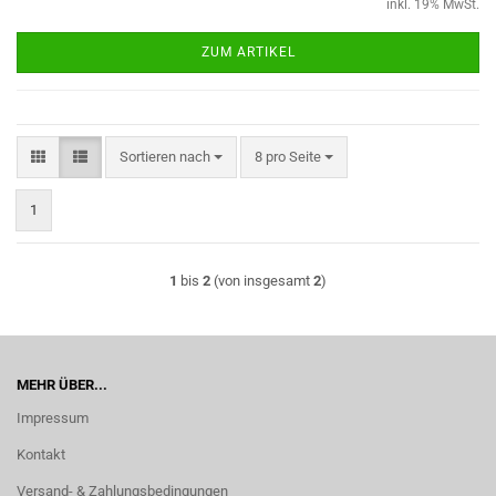
inkl. 19% MwSt.
ZUM ARTIKEL
Sortieren nach
pro Seite
Sortieren nach
8 pro Seite
1
1
bis
2
(von insgesamt
2
)
MEHR ÜBER...
Impressum
Kontakt
Versand- & Zahlungsbedingungen