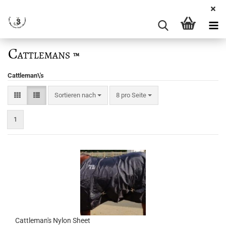
Cattleman\'s
Sortieren nach
pro Seite
Sortieren nach
8 pro Seite
1
Cattleman's Nylon Sheet